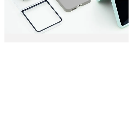
FAQ – Solutions Samsung pour
entreprises
Quels smartphones Samsung choisir pour une
utilisation professionnelle ?
Les tablettes Samsung peuvent-elles remplacer