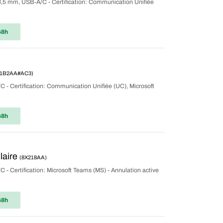
k 3,5 mm, USB-A/C - Certification: Communication Unifiée
48h
01B2AA#AC3)
C - Certification: Communication Unifiée (UC), Microsoft
48h
laire
(8X218AA)
C - Certification: Microsoft Teams (MS) - Annulation active
48h