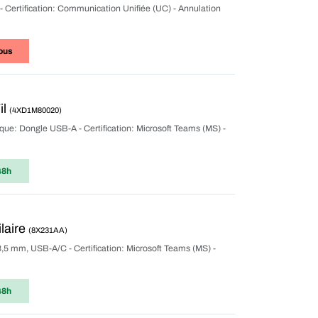
- Certification: Communication Unifiée (UC) - Annulation
ous
il
(4XD1M80020)
tique: Dongle USB-A - Certification: Microsoft Teams (MS) -
48h
laire
(8X231AA)
 3,5 mm, USB-A/C - Certification: Microsoft Teams (MS) -
48h