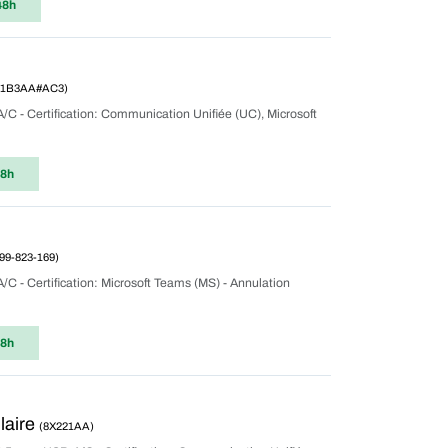
48h
01B3AA#AC3)
A/C - Certification: Communication Unifiée (UC), Microsoft
48h
99-823-169)
A/C - Certification: Microsoft Teams (MS) - Annulation
48h
laire
(8X221AA)