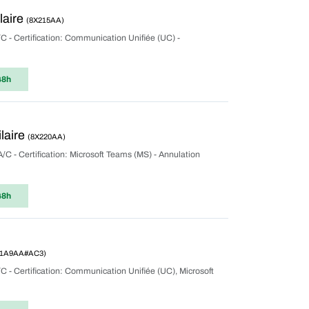
laire
(8X215AA)
C - Certification: Communication Unifiée (UC) -
48h
laire
(8X220AA)
A/C - Certification: Microsoft Teams (MS) - Annulation
48h
01A9AA#AC3)
C - Certification: Communication Unifiée (UC), Microsoft