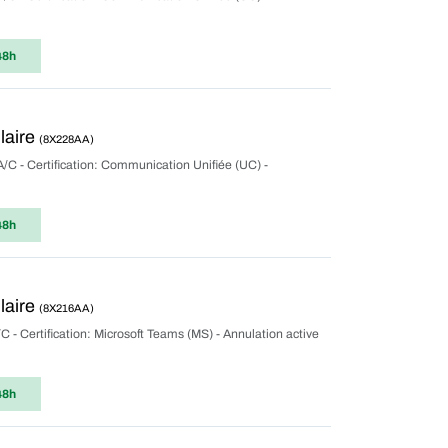
48h
laire
(8X228AA)
A/C - Certification: Communication Unifiée (UC) -
48h
laire
(8X216AA)
C - Certification: Microsoft Teams (MS) - Annulation active
48h