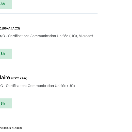
48h
01B6AA#AC3)
A/C - Certification: Communication Unifiée (UC), Microsoft
48h
laire
(8X217AA)
C - Certification: Communication Unifiée (UC) -
48h
24089-889-999)