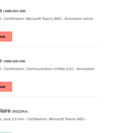
re
(4999-823-309)
 - Certification: Microsoft Teams (MS) - Annulation active
ous
re
(4999-829-409)
A - Certification: Communication Unifiée (UC) - Annulation
ous
laire
(8X222AA)
A, Jack 3,5 mm - Certification: Microsoft Teams (MS) -