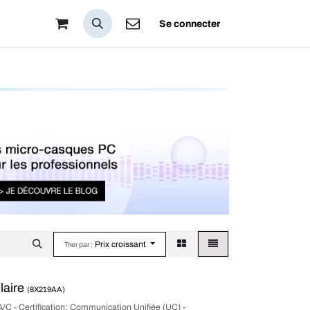
pos
Se connecter
Prix croissant
Trier par :
laire
(8X219AA)
A/C - Certification: Communication Unifiée (UC) -