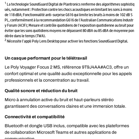
1
La technologie SoundGuard Digital de Plantronics renferme des algorithmes sophistiq
ués, notamment : Protection contre les chocs acoustiques en limitant les sons à moins
de 118 dBA; Fonctionnalité anti-surprise G616 qui limite les bruits à moins de 102 dB S
PL, conformément à la recommandation G616 de l’Australian Communications Industr
y Forum (ACIF); Mesure et contrôle quotidiens de l’exposition quotidienne au bruit pour
éviter que les sons quotidiens moyens ne dépassent 80 dBA ou 85 dBA de moyenne pon
dérée dans le temps (TWA).
2
Nécessite l’appli Poly Lens Desktop pour activer les fonctions SoundGuard Digital.
Un casque performant pour le télétravail
Le Poly Voyager Focus 2 MS, référence 9T9J4AA#AC3, offre un
confort optimal et une qualité audio exceptionnelle pour les appels
professionnels et la concentration au travail.
Qualité sonore et réduction du bruit
Micro à annulation active du bruit et haut-parleurs stéréo
garantissent des conversations claires et une immersion totale.
Connectivité et compatibilité
Bluetooth et dongle USB inclus, compatible avec les plateformes
de collaboration Microsoft Teams et autres applications de
communication.