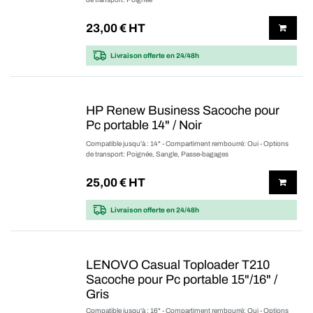
23,00
€ HT
Livraison offerte
en 24/48h
HP Renew Business Sacoche pour
Pc portable 14" / Noir
Compatible jusqu'à : 14" - Compartiment rembourré: Oui - Options
de transport: Poignée, Sangle, Passe-bagages
25,00
€ HT
Livraison offerte
en 24/48h
LENOVO Casual Toploader T210
Sacoche pour Pc portable 15"/16" /
Gris
Compatible jusqu'à : 16" - Compartiment rembourré: Oui - Options