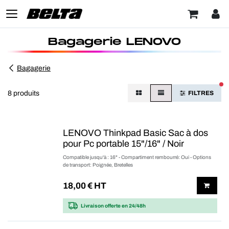
Bagagerie LENOVO
Bagagerie
FI
8 produits
FILTRES
LENOVO Thinkpad Basic Sac à dos
pour Pc portable 15"/16" / Noir
Compatible jusqu'à : 16" - Compartiment rembourré: Oui - Options
de transport: Poignée, Bretelles
18,00
€ HT
Livraison offerte
en 24/48h