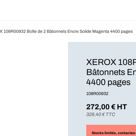
Produits
Forfait
Blog
A Pro
 108R00932 Boîte de 2 Bâtonnets Encre Solide Magenta 4400 pages
XEROX 108R0
Bâtonnets En
4400 pages
108R00932
272,00
€ HT
326,40
€ TTC
Stocks limités
, contactez