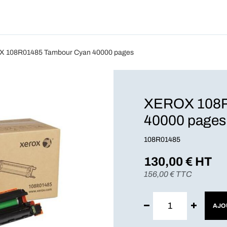
Produits
Forfait
Blog
A Pro
 108R01485 Tambour Cyan 40000 pages
XEROX 108R
40000 pages
108R01485
130,00
€ HT
156,00
€ TTC
AJO