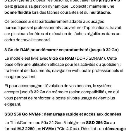
5 210H
(série 2). Selon les besoins, il peut atteindre
jusqu’à 4,8
GHz
grâce à sa gestion dynamique. L’objectif : maintenir une
bonne fluidité
lors des tâches courantes et du
multitâche
.
Ce processeur est particulièrement adapté aux usages
bureautiques et professionnels : ouverture d’applications, travail
sur plusieurs fenêtres et exécution de tâches régulières dans un
cadre de travail standard.
8 Go de RAM pour démarrer en productivité (jusqu’à 32 Go)
Le modèle est livré avec
8 Go de RAM
(DDR5 SDRAM). Cette
base offre une utilisation efficace pour les activités du quotidien :
traitement de documents, navigation web, outils professionnels et
usage polyvalent.
Et pour accompagner l’évolution de vos besoins, le système
accepte jusqu’à
32 Go
de mémoire (selon compatibilité), ce qui
vous permet de renforcer le poste si votre usage devient plus
exigeant.
SSD 256 Go NVMe : démarrage rapide et accès aux données
Le ThinkCentre neo 50a 24 Gen 5 intègre un
SSD 256 Go
au
format
M.2 2280
, en
NVMe
(PCIe 4.0 x4). Résultat : un
démarrage