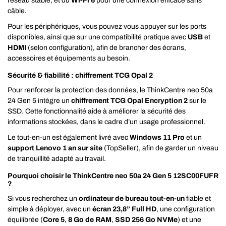
réseau stable, et du
Wi‑Fi 6
pour une connexion efficace sans
câble.
Pour les périphériques, vous pouvez vous appuyer sur les ports
disponibles, ainsi que sur une compatibilité pratique avec
USB
et
HDMI
(selon configuration), afin de brancher des écrans,
accessoires et équipements au besoin.
Sécurité & fiabilité : chiffrement TCG Opal 2
Pour renforcer la protection des données, le ThinkCentre neo 50a
24 Gen 5 intègre un
chiffrement TCG Opal Encryption 2
sur le
SSD. Cette fonctionnalité aide à améliorer la sécurité des
informations stockées, dans le cadre d’un usage professionnel.
Le tout-en-un est également livré avec
Windows 11 Pro
et un
support Lenovo 1 an sur site
(TopSeller), afin de garder un niveau
de tranquillité adapté au travail.
Pourquoi choisir le ThinkCentre neo 50a 24 Gen 5 12SC00FUFR
?
Si vous recherchez un
ordinateur de bureau tout-en-un
fiable et
simple à déployer, avec un
écran 23,8” Full HD
, une configuration
équilibrée (
Core 5
,
8 Go de RAM
,
SSD 256 Go NVMe
) et une