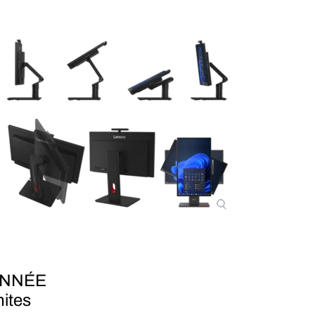
ONNÉE
mites