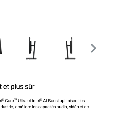
t et plus sûr
®
™
®
l
Core
Ultra et Intel
AI Boost optimisent les
ustrie, améliore les capacités audio, vidéo et de