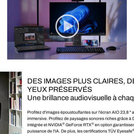
00:00
|
01:42
1:42
DES IMAGES PLUS CLAIRES, D
YEUX PRÉSERVÉS
Une brillance audiovisuelle à chaq
Profitez d'images époustouflantes sur l'écran AIO 23,8 " 
immersive. Profitez de paysages sonores riches grâce à
®
®
intégrée et NVIDIA
GeForce RTX
en option garantissen
puissance de l'IA. De plus, les certifications TÜV Eyesafe