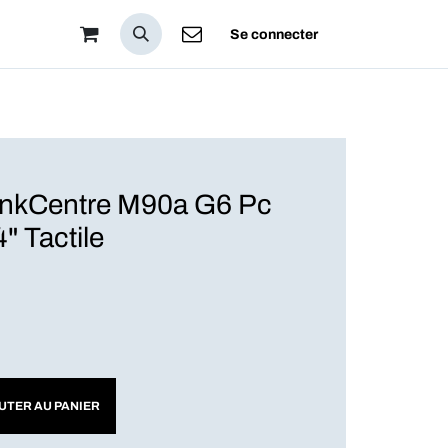
pos
Se connecter
nkCentre M90a G6 Pc
" Tactile
UTER AU PANIER