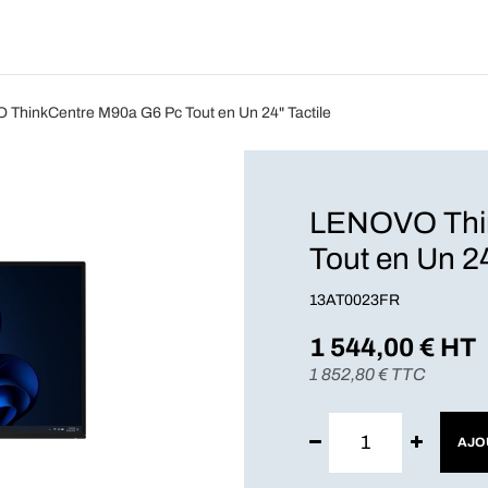
Produits
Forfait
Blog
A Pro
ThinkCentre M90a G6 Pc Tout en Un 24" Tactile
LENOVO Thi
Tout en Un 24
13AT0023FR
1 544,00
€ HT
1 852,80
€ TTC
AJO