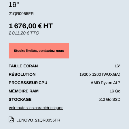
16"
21QR0055FR
1 676,00
€ HT
2 011,20
€ TTC
Stocks limités
, contactez-nous
TAILLE ÉCRAN
16"
RÉSOLUTION
1920 x 1200 (WUXGA)
PROCESSEUR CPU
AMD Ryzen AI 7
MÉMOIRE RAM
16 Go
STOCKAGE
512 Go SSD
Voir toutes les caractéristiques
LENOVO_21QR0055FR