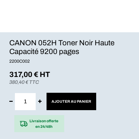
CANON 052H Toner Noir Haute
Capacité 9200 pages
2200C002
317,00
€ HT
380,40
€ TTC
AJOUTER AU PANIER
Livraison offerte
en 24/48h