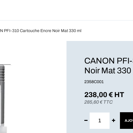
Produits
Forfait
Blog
A Pro
 PFI-310 Cartouche Encre Noir Mat 330 ml
CANON PFI-3
Noir Mat 330
2358C001
238,00
€ HT
285,60
€ TTC
AJO