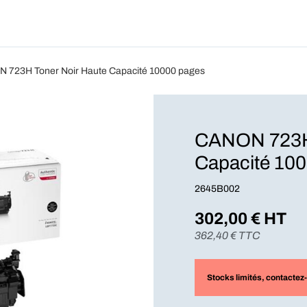
Produits
Forfait
Blog
A Pro
 723H Toner Noir Haute Capacité 10000 pages
CANON 723H 
Capacité 10
2645B002
302,00
€ HT
362,40
€ TTC
Stocks limités
, contactez