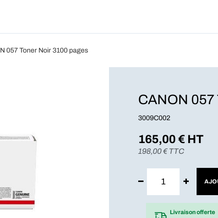
Produits
Forfait
Blog
A Pro
 057 Toner Noir 3100 pages
CANON 057 T
3009C002
165,00
€ HT
198,00
€ TTC
AJO
Livraison offerte