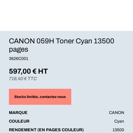
CANON 059H Toner Cyan 13500
pages
3626C001
597,00
€ HT
716,40
€ TTC
Stocks limités
, contactez-nous
MARQUE
CANON
COULEUR
Cyan
RENDEMENT (EN PAGES COULEUR)
13500