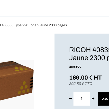
Produits
Forfait
Blog
A Pro
 408355 Type 220 Toner Jaune 2300 pages
RICOH 40835
Jaune 2300 
408355
169,00
€ HT
202,80
€ TTC
AJO