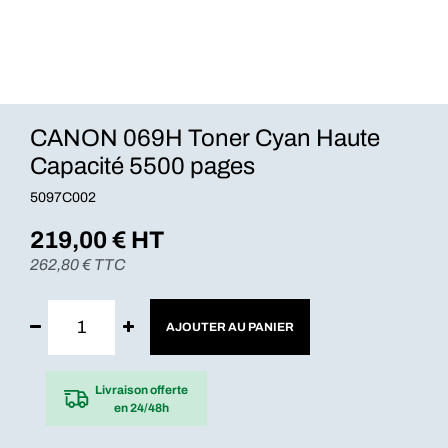
CANON 069H Toner Cyan Haute
Capacité 5500 pages
5097C002
219,00
€ HT
262,80
€ TTC
AJOUTER AU PANIER
Livraison offerte
en 24/48h