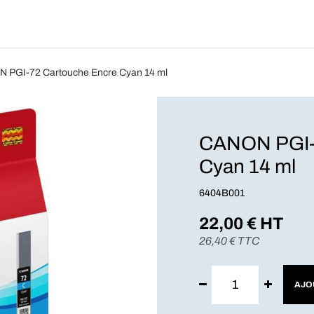
Produits
Forfait
Blog
A Pro
 PGI-72 Cartouche Encre Cyan 14 ml
CANON PGI-7
Cyan 14 ml
6404B001
22,00
€ HT
26,40
€ TTC
AJO