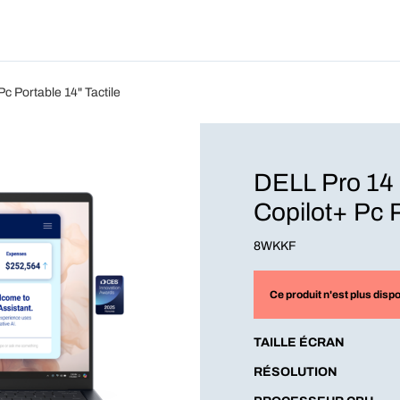
Produits
Forfait
Blog
A Pro
 Portable 14" Tactile
DELL Pro 14
Copilot+ Pc P
8WKKF
Ce produit n'est plus dispo
TAILLE ÉCRAN
RÉSOLUTION