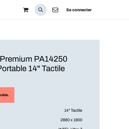
pos
Se connecter
 Premium PA14250
ortable 14" Tactile
nible.
14" Tactile
2880 x 1800