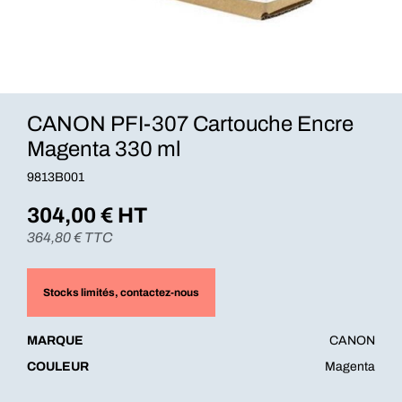
CANON PFI-307 Cartouche Encre
Magenta 330 ml
9813B001
304,00
€ HT
364,80
€ TTC
Stocks limités
, contactez-nous
MARQUE
CANON
COULEUR
Magenta