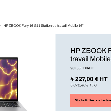
Produits
Forfait
Blog
A Pro
HP ZBOOK Fury 16 G11 Station de travail Mobile 16"
HP ZBOOK Fu
travail Mobile
98K30ET#ABF
4 227,00
€ HT
5 072,40
€ TTC
Stocks limités
, contactez