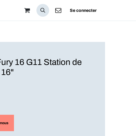
pos
Se connecter
ry 16 G11 Station de
 16"
-nous