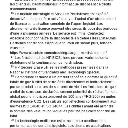
les clients ou l’administrateur informatique disposant de droits
d’administrateur.
16
Le module micrologiciel Absolute Persistence est expédié
désactivé et ne peut être activé qu’avec l’achat d’un abonnement
de licence et l’activation complète de l’agent logiciel. Les
abonnements de licence peuvent être souscrits pour des périodes
d’une à plusieurs années. Le service est limité. Contactez
Absolute pour connaître la disponibilité en dehors des États-Unis.
Certaines conditions s’appliquent. Pour en savoir plus, rendez-
vous sur
https://www.absolute.com/about/legal/agreements/absolute/.
17
Les fonctionnalités HP BIOSphere peuvent varier selon la
plateforme et la configuration de l’ordinateur.
18
HP Secure Erase utilise les méthodes présentées dans la
National Institute of Standards and Technology Special.
19
L’empreinte carbone d’un produit est définie comme la quantité
totale de gaz à effet de serre émis directement et indirectement
par un produit au cours de sa durée de vie. Les émissions de gaz
à effet de serre sont déclarées comme potentiel de réchauffement
global pour un horizon temporel de 100 ans (PRG-100) en unités
d’équivalence CO2. Les calculs sont effectués conformément aux
normes ISO 14040 et ISO 14044. Les chiffres ayant été arrondis,
la somme des valeurs individuelles peut ne pas correspondre au
total.
20
La technologie multicœur est conçue pour améliorer les
performances de certains logiciels. Les clients ou applications