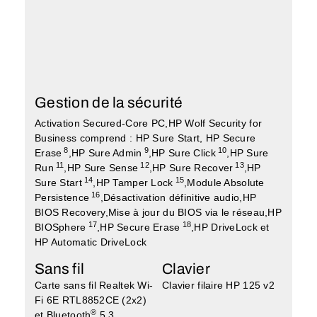
Gestion de la sécurité
Activation Secured-Core PC,HP Wolf Security for
Business comprend : HP Sure Start, HP Secure
8
9
10
Erase
,HP Sure Admin
,HP Sure Click
,HP Sure
11
12
13
Run
,HP Sure Sense
,HP Sure Recover
,HP
14
15
Sure Start
,HP Tamper Lock
,Module Absolute
16
Persistence
,Désactivation définitive audio,HP
BIOS Recovery,Mise à jour du BIOS via le réseau,HP
17
18
BIOSphere
,HP Secure Erase
,HP DriveLock et
HP Automatic DriveLock
Sans fil
Clavier
Carte sans fil Realtek Wi-
Clavier filaire HP 125 v2
Fi 6E RTL8852CE (2x2)
®
et Bluetooth
5.3