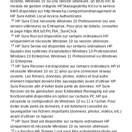
récente, Windows 10 ou une version ultérieure, un BIOS HP, le
module de gestion intégrée HP Manageability Kit ou le service
KMS disponible sur http://www.hp.com/go/clientmanagement et
HP Sure Admin Local Access Authenticator.
10
HP Sure Click nécessite Windows 10 Professionnel (ou une
version ultérieure) ou Entreprise. Pour plus de détails, consultez
la page https://bit.ly/2PrLT6A_SureClick.
11
HP Sure Run est disponible sur certains ordinateurs HP
uniquement et nécessite Windows 10 ou version ultérieure.
12
HP Sure Sense est disponible sur certains ordinateurs HP
équipés des systèmes d’exploitation Windows 10 Professionnel,
Windows 10 Enterprise, Windows 11 Professionnel ou Windows
11 Enterprise.
13
HP Sure Recover est disponible sur certains ordinateurs HP et
nécessite Windows 10 ou 11 ainsi qu’une connexion réseau
ouverte. Les fichiers, données, photos, vidéos et tout autre
élément important doivent être sauvegardés avant d’utiliser HP
Sure Recover afin d’éviter toute perte de données. HP Sure
Recover de 6e génération avec Embedded Reimaging est une
fonctionnalité disponible en option sur certains PC HP qui
nécessite la configuration de Windows 10 ou 11 à l’achat. Pour
éviter toute perte de données, il est fortement conseillé de
sauvegarder les fichiers importants (données, photos, vidéos, etc.)
avant d’utiliser ce logiciel.
14
HP Sure Start est disponible sur certains ordinateurs HP
uniquement et nécessite Windows 10 ou version ultérieure.
15
La fonction HP Tamper Lock peut être activée/désactivée par