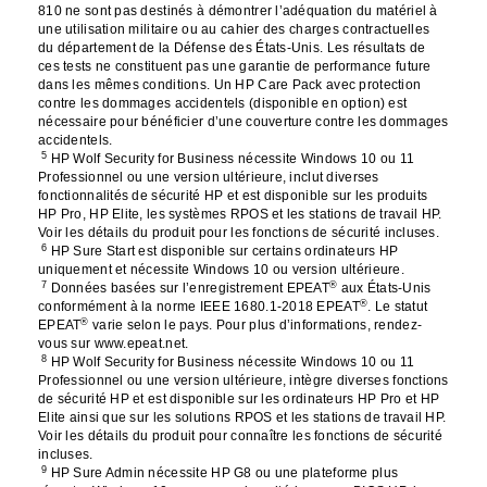
810 ne sont pas destinés à démontrer l’adéquation du matériel à
une utilisation militaire ou au cahier des charges contractuelles
du département de la Défense des États-Unis. Les résultats de
ces tests ne constituent pas une garantie de performance future
dans les mêmes conditions. Un HP Care Pack avec protection
contre les dommages accidentels (disponible en option) est
nécessaire pour bénéficier d’une couverture contre les dommages
accidentels.
5
HP Wolf Security for Business nécessite Windows 10 ou 11
Professionnel ou une version ultérieure, inclut diverses
fonctionnalités de sécurité HP et est disponible sur les produits
HP Pro, HP Elite, les systèmes RPOS et les stations de travail HP.
Voir les détails du produit pour les fonctions de sécurité incluses.
6
HP Sure Start est disponible sur certains ordinateurs HP
uniquement et nécessite Windows 10 ou version ultérieure.
7
®
Données basées sur l’enregistrement EPEAT
aux États-Unis
®
conformément à la norme IEEE 1680.1-2018 EPEAT
. Le statut
®
EPEAT
varie selon le pays. Pour plus d’informations, rendez-
vous sur www.epeat.net.
8
HP Wolf Security for Business nécessite Windows 10 ou 11
Professionnel ou une version ultérieure, intègre diverses fonctions
de sécurité HP et est disponible sur les ordinateurs HP Pro et HP
Elite ainsi que sur les solutions RPOS et les stations de travail HP.
Voir les détails du produit pour connaître les fonctions de sécurité
incluses.
9
HP Sure Admin nécessite HP G8 ou une plateforme plus