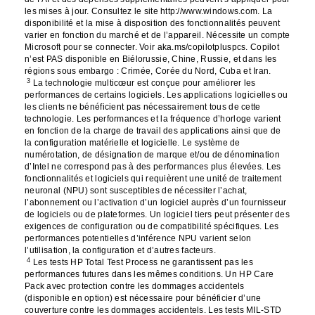
les mises à jour. Consultez le site http://www.windows.com. La
disponibilité et la mise à disposition des fonctionnalités peuvent
varier en fonction du marché et de l’appareil. Nécessite un compte
Microsoft pour se connecter. Voir aka.ms/copilotpluspcs. Copilot
n’est PAS disponible en Biélorussie, Chine, Russie, et dans les
régions sous embargo : Crimée, Corée du Nord, Cuba et Iran.
3
La technologie multicœur est conçue pour améliorer les
performances de certains logiciels. Les applications logicielles ou
les clients ne bénéficient pas nécessairement tous de cette
technologie. Les performances et la fréquence d’horloge varient
en fonction de la charge de travail des applications ainsi que de
la configuration matérielle et logicielle. Le système de
numérotation, de désignation de marque et/ou de dénomination
d’Intel ne correspond pas à des performances plus élevées. Les
fonctionnalités et logiciels qui requièrent une unité de traitement
neuronal (NPU) sont susceptibles de nécessiter l’achat,
l’abonnement ou l’activation d’un logiciel auprès d’un fournisseur
de logiciels ou de plateformes. Un logiciel tiers peut présenter des
exigences de configuration ou de compatibilité spécifiques. Les
performances potentielles d’inférence NPU varient selon
l’utilisation, la configuration et d’autres facteurs.
4
Les tests HP Total Test Process ne garantissent pas les
performances futures dans les mêmes conditions. Un HP Care
Pack avec protection contre les dommages accidentels
(disponible en option) est nécessaire pour bénéficier d’une
couverture contre les dommages accidentels. Les tests MIL-STD