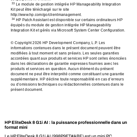
33
Le module de gestion intégrée HP Manageability Integration
Kit peut être téléchargé sur le site
http://www.hp.com/go/clientmanagement.
34
HP Patch Assistant est disponible sur certains ordinateurs HP
équipés du module de gestion intégrée HP Manageability
Integration Kit et gérés via Microsoft System Center Configuration.
© Copyright 2026 HP Development Company, L.P. Les
informations contenues dans le présent document peuvent être
modifiées à tout moment et sans préavis. Les seules garanties
accordées quant aux produits et services HP sont celles énoncées
dans les déclarations de garantie expresses fournies avec les
produits et services en question. Aucun élément du présent
document ne peut être interprété comme constituant une garantie
supplémentaire. HP décline toute responsabilité en cas d’erreurs
ou d’omissions techniques ou rédactionnelles contenues dans le
présent document.
HP EliteDesk 8 G1i AI : la puissance professionnelle dans un
format mini
Le HP EliteDesk 8 G1i AI (998P9ET#ABF) est un mini PC