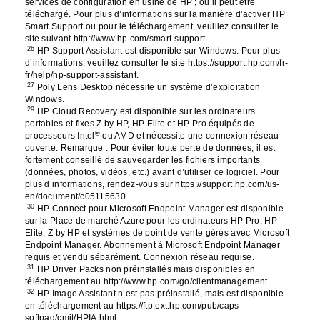
services de configuration en usine de HP ; ou il peut être
téléchargé. Pour plus d’informations sur la manière d’activer HP
Smart Support ou pour le téléchargement, veuillez consulter le
site suivant http://www.hp.com/smart-support.
26
HP Support Assistant est disponible sur Windows. Pour plus
d’informations, veuillez consulter le site https://support.hp.com/fr-
fr/help/hp-support-assistant.
27
Poly Lens Desktop nécessite un système d’exploitation
Windows.
29
HP Cloud Recovery est disponible sur les ordinateurs
portables et fixes Z by HP, HP Elite et HP Pro équipés de
®
processeurs Intel
ou AMD et nécessite une connexion réseau
ouverte. Remarque : Pour éviter toute perte de données, il est
fortement conseillé de sauvegarder les fichiers importants
(données, photos, vidéos, etc.) avant d’utiliser ce logiciel. Pour
plus d’informations, rendez-vous sur https://support.hp.com/us-
en/document/c05115630.
30
HP Connect pour Microsoft Endpoint Manager est disponible
sur la Place de marché Azure pour les ordinateurs HP Pro, HP
Elite, Z by HP et systèmes de point de vente gérés avec Microsoft
Endpoint Manager. Abonnement à Microsoft Endpoint Manager
requis et vendu séparément. Connexion réseau requise.
31
HP Driver Packs non préinstallés mais disponibles en
téléchargement au http://www.hp.com/go/clientmanagement.
32
HP Image Assistant n’est pas préinstallé, mais est disponible
en téléchargement au https://ftp.ext.hp.com/pub/caps-
softpaq/cmit/HPIA.html.