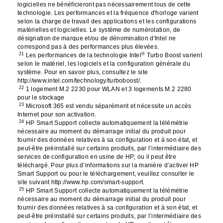
logicielles ne bénéficieront pas nécessairement tous de cette
technologie. Les performances et la fréquence d'horloge varient
selon la charge de travail des applications et les configurations
matérielles et logicielles. Le système de numérotation, de
désignation de marque et/ou de dénomination d'Intel ne
correspond pas à des performances plus élevées.
21
®
Les performances de la technologie Intel
Turbo Boost varient
selon le matériel, les logiciels et la configuration générale du
système. Pour en savoir plus, consultez le site
http://www.intel.com/technology/turboboost/.
22
1 logement M.2 2230 pour WLAN et 3 logements M.2 2280
pour le stockage
23
Microsoft 365 est vendu séparément et nécessite un accès
Internet pour son activation.
24
HP Smart Support collecte automatiquement la télémétrie
nécessaire au moment du démarrage initial du produit pour
fournir des données relatives à sa configuration et à son état, et
peut-être préinstallé sur certains produits, par l’intermédiaire des
services de configuration en usine de HP; ou il peut être
téléchargé. Pour plus d’informations sur la manière d’activer HP
Smart Support ou pour le téléchargement, veuillez consulter le
site suivant http://www.hp.com/smart-support.
25
HP Smart Support collecte automatiquement la télémétrie
nécessaire au moment du démarrage initial du produit pour
fournir des données relatives à sa configuration et à son état, et
peut-être préinstallé sur certains produits, par l’intermédiaire des