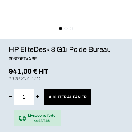
HP EliteDesk 8 G1i Pc de Bureau
998P9ET#ABF
941,00
€ HT
1 129,20
€ TTC
AJOUTER AU PANIER
Livraison offerte
en 24/48h