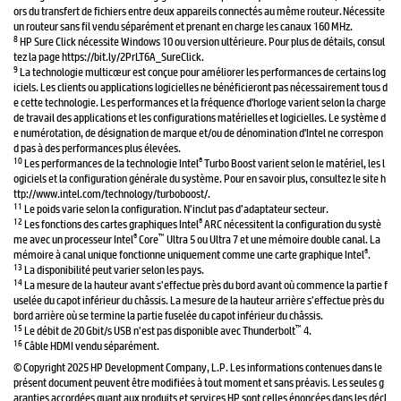
ors du transfert de fichiers entre deux appareils connectés au même routeur. Nécessite
un routeur sans fil vendu séparément et prenant en charge les canaux 160 MHz.
8
HP Sure Click nécessite Windows 10 ou version ultérieure. Pour plus de détails, consul
tez la page https://bit.ly/2PrLT6A_SureClick.
9
La technologie multicœur est conçue pour améliorer les performances de certains log
iciels. Les clients ou applications logicielles ne bénéficieront pas nécessairement tous d
e cette technologie. Les performances et la fréquence d'horloge varient selon la charge
de travail des applications et les configurations matérielles et logicielles. Le système d
e numérotation, de désignation de marque et/ou de dénomination d'Intel ne correspon
d pas à des performances plus élevées.
10
®
Les performances de la technologie Intel
Turbo Boost varient selon le matériel, les l
ogiciels et la configuration générale du système. Pour en savoir plus, consultez le site h
ttp://www.intel.com/technology/turboboost/.
11
Le poids varie selon la configuration. N’inclut pas d’adaptateur secteur.
12
®
Les fonctions des cartes graphiques Intel
ARC nécessitent la configuration du systè
®
™
me avec un processeur Intel
Core
Ultra 5 ou Ultra 7 et une mémoire double canal. La
®
mémoire à canal unique fonctionne uniquement comme une carte graphique Intel
.
13
La disponibilité peut varier selon les pays.
14
La mesure de la hauteur avant s’effectue près du bord avant où commence la partie f
uselée du capot inférieur du châssis. La mesure de la hauteur arrière s’effectue près du
bord arrière où se termine la partie fuselée du capot inférieur du châssis.
15
™
Le débit de 20 Gbit/s USB n’est pas disponible avec Thunderbolt
4.
16
Câble HDMI vendu séparément.
© Copyright 2025 HP Development Company, L.P. Les informations contenues dans le
présent document peuvent être modifiées à tout moment et sans préavis. Les seules g
aranties accordées quant aux produits et services HP sont celles énoncées dans les décl