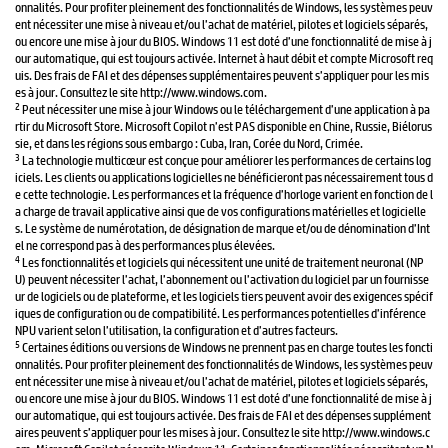
onnalités. Pour profiter pleinement des fonctionnalités de Windows, les systèmes peuv
ent nécessiter une mise à niveau et/ou l’achat de matériel, pilotes et logiciels séparés,
ou encore une mise à jour du BIOS. Windows 11 est doté d’une fonctionnalité de mise à j
our automatique, qui est toujours activée. Internet à haut débit et compte Microsoft req
uis. Des frais de FAI et des dépenses supplémentaires peuvent s’appliquer pour les mis
es à jour. Consultez le site http://www.windows.com.
2
Peut nécessiter une mise à jour Windows ou le téléchargement d’une application à pa
rtir du Microsoft Store. Microsoft Copilot n’est PAS disponible en Chine, Russie, Biélorus
sie, et dans les régions sous embargo : Cuba, Iran, Corée du Nord, Crimée.
3
La technologie multicœur est conçue pour améliorer les performances de certains log
iciels. Les clients ou applications logicielles ne bénéficieront pas nécessairement tous d
e cette technologie. Les performances et la fréquence d’horloge varient en fonction de l
a charge de travail applicative ainsi que de vos configurations matérielles et logicielle
s. Le système de numérotation, de désignation de marque et/ou de dénomination d’Int
el ne correspond pas à des performances plus élevées.
4
Les fonctionnalités et logiciels qui nécessitent une unité de traitement neuronal (NP
U) peuvent nécessiter l’achat, l’abonnement ou l’activation du logiciel par un fournisse
ur de logiciels ou de plateforme, et les logiciels tiers peuvent avoir des exigences spécif
iques de configuration ou de compatibilité. Les performances potentielles d’inférence
NPU varient selon l’utilisation, la configuration et d’autres facteurs.
5
Certaines éditions ou versions de Windows ne prennent pas en charge toutes les foncti
onnalités. Pour profiter pleinement des fonctionnalités de Windows, les systèmes peuv
ent nécessiter une mise à niveau et/ou l’achat de matériel, pilotes et logiciels séparés,
ou encore une mise à jour du BIOS. Windows 11 est doté d’une fonctionnalité de mise à j
our automatique, qui est toujours activée. Des frais de FAI et des dépenses supplément
aires peuvent s’appliquer pour les mises à jour. Consultez le site http://www.windows.c