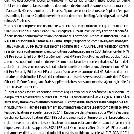
om. Microsoft Copilot nécessite Windows 11. Certaines fonctionnalités nécessitent un N
PU. Le calendrier et la disponibilité dépendent de Microsoft et varient selon le marché e
t l’appareil. Nécessite un compte Microsoft pour se connecter. Lorsque Copilot n’est pas
disponible, la touche Copilot ouvre le moteur de recherche Bing. Voir http://aka.ms/Wi
ndowsAIFeatures.
6
Ce produit comprend une licence HP Wolf Pro Security Edition d’un (1) an, incluant HP
Sure Click Pro et HP Sure Sense Pro. Le logiciel HP Wolf Pro Security Edition est concéd
é sous licence conformément aux conditions du Contrat de Licence d’Utilisateur Final H
P (CLUF) disponible à l’adresse suivante : https://support.hp.com/us-en/document/ish
_3875769-3873014-16, tel que modifié comme suit : « 7. Durée. Sauf résiliation contrai
re antérieure conformément aux conditions contenues dans ce CLUF, la licence de HP W
olf Pro Security Edition (HP Sure Sense Pro et HP Sure Click Pro) est effective dès l’activ
ation et se poursuit pendant douze (12) mois par la suite (« durée initiale »). À la fin de l
a durée initiale, vous pouvez soit (a) acheter une licence de renouvellement pour HP W
olf Pro Security Edition sur HP.com, auprès du service commercial HP Sales ou d’un par
tenaire de distribution HP, soit (b) continuer à utiliser les versions standards de HP Sure
Click et HP Sure Sense, sans frais supplémentaires, sans aucune mise à jour logicielle fu
ture, ni assistance HP. »
7
Point d’accès sans fil et service Internet requis et vendus séparément. La disponibilité
des points d’accès sans fil publics est limitée. La fonctionnalité Wi-Fi 7 (802.11BE) néce
ssite un système d’exploitation Windows 11 compatible, un processeur compatible et u
n routeur Wi-Fi 7 acheté séparément pour prendre en charge la rétrocompatibilité avec
les spécifications précédentes de 802.11. Disponible dans les pays où le Wi-Fi 7 est pris
en charge. La spécification 802.11BE est une spécification temporaire. Si la spécificatio
n définitive diffère de cette spécification temporaire, la capacité de l’appareil à commu
®
niquer avec d’autres appareils 802.11BE peut s’en trouver affectée. Le Wi-Fi
prenant e
n charge des débits de l’ordre du gigabit n’est disponible qu’avec le Wi-Fi 7 (802.11BE) l