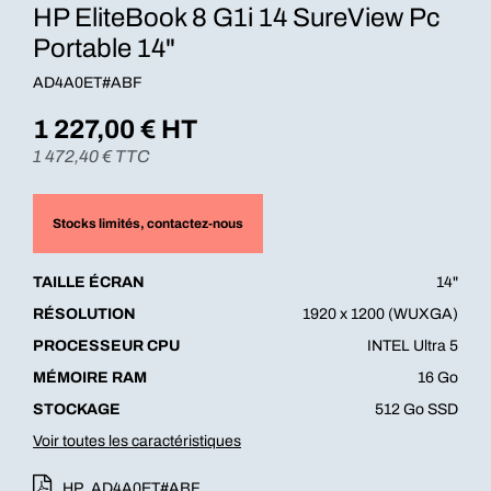
HP EliteBook 8 G1i 14 SureView Pc
Portable 14"
AD4A0ET#ABF
1 227,00
€ HT
1 472,40
€ TTC
Stocks limités
, contactez-nous
TAILLE ÉCRAN
14"
RÉSOLUTION
1920 x 1200 (WUXGA)
PROCESSEUR CPU
INTEL Ultra 5
MÉMOIRE RAM
16 Go
STOCKAGE
512 Go SSD
Voir toutes les caractéristiques
HP_AD4A0ET#ABF