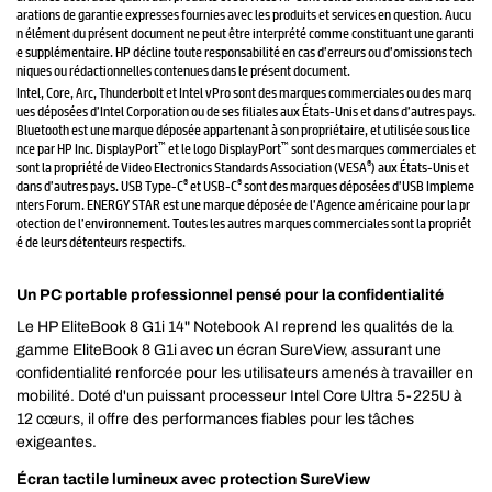
arations de garantie expresses fournies avec les produits et services en question. Aucu
n élément du présent document ne peut être interprété comme constituant une garanti
e supplémentaire. HP décline toute responsabilité en cas d’erreurs ou d’omissions tech
niques ou rédactionnelles contenues dans le présent document.
Intel, Core, Arc, Thunderbolt et Intel vPro sont des marques commerciales ou des marq
ues déposées d’Intel Corporation ou de ses filiales aux États-Unis et dans d’autres pays.
Bluetooth est une marque déposée appartenant à son propriétaire, et utilisée sous lice
™
™
nce par HP Inc. DisplayPort
et le logo DisplayPort
sont des marques commerciales et
®
sont la propriété de Video Electronics Standards Association (VESA
) aux États-Unis et
®
®
dans d’autres pays. USB Type-C
et USB-C
sont des marques déposées d’USB Impleme
nters Forum. ENERGY STAR est une marque déposée de l’Agence américaine pour la pr
otection de l’environnement. Toutes les autres marques commerciales sont la propriét
é de leurs détenteurs respectifs.
Un PC portable professionnel pensé pour la confidentialité
Le HP EliteBook 8 G1i 14" Notebook AI reprend les qualités de la
gamme EliteBook 8 G1i avec un écran SureView, assurant une
confidentialité renforcée pour les utilisateurs amenés à travailler en
mobilité. Doté d'un puissant processeur Intel Core Ultra 5-225U à
12 cœurs, il offre des performances fiables pour les tâches
exigeantes.
Écran tactile lumineux avec protection SureView