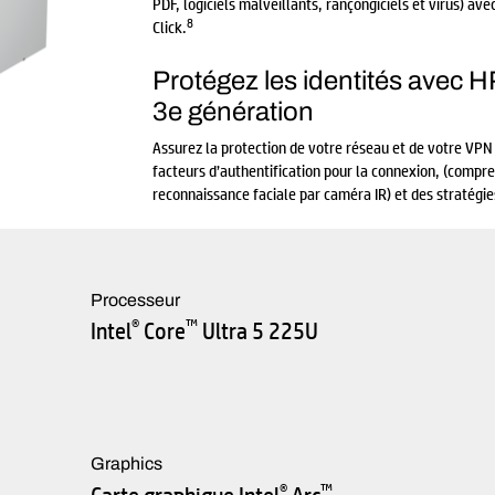
PDF, logiciels malveillants, rançongiciels et virus) av
8
Click.
Protégez les identités avec H
3e génération
Assurez la protection de votre réseau et de votre VPN 
facteurs d’authentification pour la connexion, (compre
reconnaissance faciale par caméra IR) et des stratégie
Processeur
®
™
Intel
Core
Ultra 5 225U
Graphics
®
™