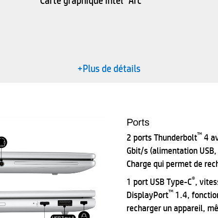
Carte graphique Intel
Arc
+Plus de détails
Ports
™
2 ports Thunderbolt
4 a
Gbit/s (alimentation USB,
Charge qui permet de rech
®
1 port USB Type-C
, vite
™
DisplayPort
1.4, fonctio
recharger un appareil, mê