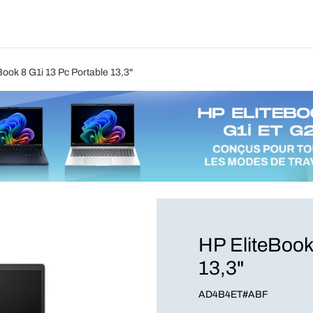
Produits
Forfait
Blog
A Pro
Book 8 G1i 13 Pc Portable 13,3"
HP EliteBook
13,3"
AD4B4ET#ABF