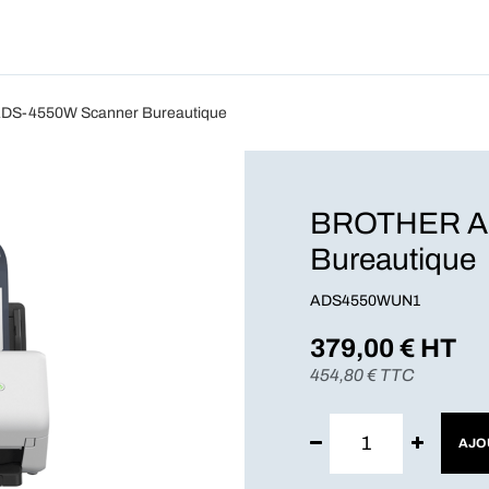
Produits
Forfait
Blog
A Pro
S-4550W Scanner Bureautique
BROTHER A
Bureautique
ADS4550WUN1
379,00
€ HT
454,80
€ TTC
AJO