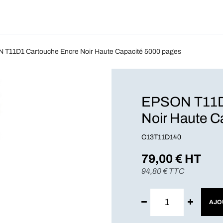
Produits
Forfait
Blog
A Pro
 T11D1 Cartouche Encre Noir Haute Capacité 5000 pages
EPSON T11D
Noir Haute C
C13T11D140
79,00
€ HT
94,80
€ TTC
AJO