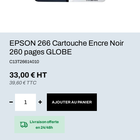
EPSON 266 Cartouche Encre Noir
260 pages GLOBE
C13T26614010
33,00
€ HT
39,60
€ TTC
AJOUTER AU PANIER
Livraison offerte
en 24/48h