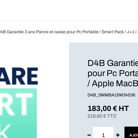
Produits
Forfait
Blog
A Pro
4B Garantie 3 ans Panne et casse pour Pc Portable / Smart Pack / J+1
D4B Garantie
pour Pc Porta
/ Apple MacB
D4B_SMMBA15M34536
183,00
€ HT
219,60
€ TTC
AJO