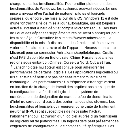
charge toutes les fonctionnalités. Pour profiter pleinement des
fonctionnalités de Windows, les systèmes peuvent nécessiter une
mise à niveau et/ou l’achat de matériel, pilotes et logiciels
séparés, ou encore une mise à jour du BIOS. Windows 11 est doté
d’une fonctionnalité de mise à jour automatique, qui est toujours
activée. Internet à haut débit et compte Microsoft requis. Des frais
de FAI et des dépenses supplémentaires peuvent s’appliquer pour
les mises à jour. Consultez le site http://www.windows.com. La
disponibilité et la mise à disposition des fonctionnalités peuvent
varier en fonction du marché et de l’appareil. Nécessite un compte
Microsoft pour se connecter. Voir aka.ms/copilotpluspcs. Copilot
n’est PAS disponible en Biélorussie, Chine, Russie, et dans les
régions sous embargo : Crimée, Corée du Nord, Cuba et Iran.
3
La technologie multicœur est conçue pour améliorer les
performances de certains logiciels. Les applications logicielles ou
les clients ne bénéficient pas nécessairement tous de cette
technologie. Les performances et la fréquence d’horloge varient
en fonction de la charge de travail des applications ainsi que de
la configuration matérielle et logicielle. Le système de
numérotation, de désignation de marque et/ou de dénomination
d’Intel ne correspond pas à des performances plus élevées. Les
fonctionnalités et logiciels qui requièrent une unité de traitement
neuronal (NPU) sont susceptibles de nécessiter l’achat,
l’abonnement ou l’activation d’un logiciel auprès d’un fournisseur
de logiciels ou de plateformes. Un logiciel tiers peut présenter des
exigences de configuration ou de compatibilité spécifiques. Les