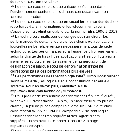
de ressources renouvelables.
21
Le pourcentage de plastique à risque océanique dans
l’environnement contenu dans chaque composant varie en
fonction du produit.
22
Le pourcentage de plastique en circuit fermé issu des déchets
répertoriés dans l’informatique et les télécommunications
s’appuie sur la définition établie par la norme IEEE 1680.1-2018.
23
La technologie multicœur est conçue pour améliorer les
performances de certains logiciels. Les clients ou applications
logicielles ne bénéficieront pas nécessairement tous de cette
technologie. Les performances et la fréquence d'horloge varient
selon la charge de travail des applications et les configurations
matérielles et logicielles. Le système de numérotation, de
désignation de marque et/ou de dénomination d'Intel ne
correspond pas à des performances plus élevées.
24
®
Les performances de la technologie Intel
Turbo Boost varient
selon le matériel, les logiciels et la configuration générale du
système. Pour en savoir plus, consultez le site
http://www.intel.com/technology/turboboost/.
25
®
®
Pour profiter de l’ensemble des fonctionnalités Intel
vPro
,
Windows 10 Professionnel 64 bits, un processeur vPro pris en
charge, un jeu de puces compatible vPro, un LAN filaire et/ou
carte réseau WLAN et TPM 2.0 compatible vPro sont requis.
Certaines fonctionnalités requièrent des logiciels tiers
supplémentaires pour fonctionner. Consultez la page
http://intel.com/vpro
26
Le poids exact dépend de la configuration.