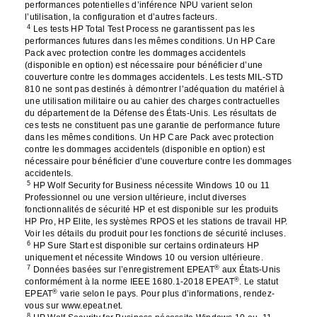
performances potentielles d’inférence NPU varient selon
l’utilisation, la configuration et d’autres facteurs.
4
Les tests HP Total Test Process ne garantissent pas les
performances futures dans les mêmes conditions. Un HP Care
Pack avec protection contre les dommages accidentels
(disponible en option) est nécessaire pour bénéficier d’une
couverture contre les dommages accidentels. Les tests MIL-STD
810 ne sont pas destinés à démontrer l’adéquation du matériel à
une utilisation militaire ou au cahier des charges contractuelles
du département de la Défense des États-Unis. Les résultats de
ces tests ne constituent pas une garantie de performance future
dans les mêmes conditions. Un HP Care Pack avec protection
contre les dommages accidentels (disponible en option) est
nécessaire pour bénéficier d’une couverture contre les dommages
accidentels.
5
HP Wolf Security for Business nécessite Windows 10 ou 11
Professionnel ou une version ultérieure, inclut diverses
fonctionnalités de sécurité HP et est disponible sur les produits
HP Pro, HP Elite, les systèmes RPOS et les stations de travail HP.
Voir les détails du produit pour les fonctions de sécurité incluses.
6
HP Sure Start est disponible sur certains ordinateurs HP
uniquement et nécessite Windows 10 ou version ultérieure.
7
®
Données basées sur l’enregistrement EPEAT
aux États-Unis
®
conformément à la norme IEEE 1680.1-2018 EPEAT
. Le statut
®
EPEAT
varie selon le pays. Pour plus d’informations, rendez-
vous sur www.epeat.net.
8