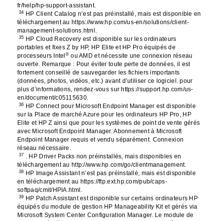
fr/help/hp-support-assistant.
34
HP Client Catalog n’est pas préinstallé, mais est disponible en
téléchargement au https://www.hp.com/us-en/solutions/client-
management-solutions.html.
35
HP Cloud Recovery est disponible sur les ordinateurs
portables et fixes Z by HP, HP Elite et HP Pro équipés de
®
processeurs Intel
ou AMD et nécessite une connexion réseau
ouverte. Remarque : Pour éviter toute perte de données, il est
fortement conseillé de sauvegarder les fichiers importants
(données, photos, vidéos, etc.) avant d’utiliser ce logiciel. pour
plus d’informations, rendez-vous sur https://support.hp.com/us-
en/document/c05115630.
36
HP Connect pour Microsoft Endpoint Manager est disponible
sur la Place de marché Azure pour les ordinateurs HP Pro, HP
Elite et HP Z ainsi que pour les systèmes de point de vente gérés
avec Microsoft Endpoint Manager. Abonnement à Microsoft
Endpoint Manager requis et vendu séparément. Connexion
réseau nécessaire.
37
. HP Driver Packs non préinstallés, mais disponibles en
téléchargement au http://www.hp.com/go/clientmanagement.
38
HP Image Assistant n’est pas préinstallé, mais est disponible
en téléchargement au https://ftp.ext.hp.com/pub/caps-
softpaq/cmit/HPIA.html.
39
HP Patch Assistant est disponible sur certains ordinateurs HP
équipés du module de gestion HP Manageability Kit et gérés via
Microsoft System Center Configuration Manager. Le module de