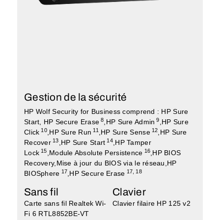
Gestion de la sécurité
HP Wolf Security for Business comprend : HP Sure
8
9
Start, HP Secure Erase
,HP Sure Admin
,HP Sure
10
11
12
Click
,HP Sure Run
,HP Sure Sense
,HP Sure
13
14
Recover
,HP Sure Start
,HP Tamper
15
16
Lock
,Module Absolute Persistence
,HP BIOS
Recovery,Mise à jour du BIOS via le réseau,HP
17
17
,
18
BIOSphere
,HP Secure Erase
Sans fil
Clavier
Carte sans fil Realtek Wi-
Clavier filaire HP 125 v2
Fi 6 RTL8852BE-VT