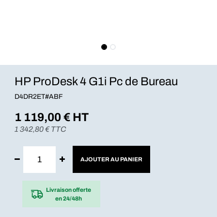
HP ProDesk 4 G1i Pc de Bureau
D4DR2ET#ABF
1 119,00
€ HT
1 342,80
€ TTC
AJOUTER AU PANIER
Livraison offerte
en 24/48h