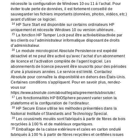
nécessite la configuration de Windows 10 ou 11 à l’achat. Pour
éviter toute perte de données, il est fortement conseillé de
sauvegarder les fichiers importants (données, photos, vidéos, etc.)
avant d’utiliser ce logiciel.
14
HP Sure Start est disponible sur certains ordinateurs HP
uniquement et nécessite Windows 10 ou version ultérieure.
15
La fonction HP Tamper Lock peut être activée/désactivée par
les clients ou l’administrateur informatique disposant de droits
d’administrateur.
16
Le module micrologiciel Absolute Persistence est expédié
désactivé et ne peut être activé qu’avec l’achat d’un abonnement
de licence et l’activation complète de l’agent logiciel. Les
abonnements de licence peuvent être souscrits pour des périodes
d’une à plusieurs années. Le service est limité. Contactez
Absolute pour connaître la disponibilité en dehors des États-Unis.
Certaines conditions s’appliquent. Pour en savoir plus, rendez-
vous sur
https://www.absolute.com/about/legal/agreements/absolute/.
17
Les fonctionnalités HP BIOSphere peuvent varier selon la
plateforme et la configuration de l’ordinateur.
18
HP Secure Erase utilise les méthodes présentées dans la
National Institute of Standards and Technology Special.
19
Les coussinets moulés sont fabriqués à partir de fibres de bois
recyclées à 100 % et de matériaux organiques.
20
Emballage de la caisse extérieure et cales en carton ondulé
fabriqués à 100 % à partir de fibres recyclées et certifiées issues