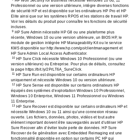
HP Wolf Security for Business nécessite Windows 10 ou, 11
Professionnel ou une version ultérieure, intègre diverses fonctions
de sécurité HP et est disponible sur les ordinateurs HP Pro et HP
Elite ainsi que sur les systèmes RPOS et les stations de travail HP.
Voir les détails du produit pour connaître les fonctions de sécurité
incluses.
9
HP Sure Admin nécessite HP G8 ou une plateforme plus
récente, Windows 10 ou une version ultérieure, un BIOS HP, le
module de gestion intégrée HP Manageability Kit ou le service
KMS disponible sur http://www.hp.com/go/clientmanagement et
HP Sure Admin Local Access Authenticator.
10
HP Sure Click nécessite Windows 10 Professionnel (ou une
version ultérieure) ou Entreprise. Pour plus de détails, consultez
la page https://bit.ly/2PrLT6A_SureClick.
11
HP Sure Run est disponible sur certains ordinateurs HP
uniquement et nécessite Windows 10 ou version ultérieure.
12
HP Sure Sense est disponible sur certains ordinateurs HP
équipés des systèmes d’exploitation Windows 10 Professionnel,
Windows 10 Enterprise, Windows 11 Professionnel ou Windows
11 Enterprise.
13
HP Sure Recover est disponible sur certains ordinateurs HP et
nécessite Windows 10 ou 11 ainsi qu’une connexion réseau
ouverte. Les fichiers, données, photos, vidéos et tout autre
élément important doivent être sauvegardés avant d’utiliser HP
Sure Recover afin d’éviter toute perte de données. HP Sure
Recover de 6e génération avec Embedded Reimaging est une
fonctionnalité disponible en option sur certains PC HP qui