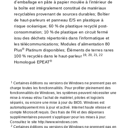
d’emballage en pâte à papier moulée à l’intérieur de
la boîte est intégralement constitué de matériaux
recyclables provenant de sources durables; Boîtier
de haut-parleurs et panneau E/S en plastique à
risque océanique; 60 % de plastique recyclé post-
consommation; 10 % de plastique en circuit fermé
issu des déchets répertoriés dans l’informatique et
les télécommunications; Modules d’alimentation 80
®
Plus
Platinum disponibles; Éléments de terres rares
19
,
20
,
21
,
22
100 % recyclés dans le haut-parleur
®
Homologué EPEAT
1
Certaines éditions ou versions de Windows ne prennent pas en
charge toutes les fonctionnalités. Pour profiter pleinement des
fonctionnalités de Windows, les systèmes peuvent nécessiter une
mise à niveau et/ou l’achat de matériel, pilotes et logiciels
séparés, ou encore une mise à jour du BIOS. Windows est
automatiquement mis à jour et activé. Internet haute vitesse et
compte Microsoft requis. Des frais de FAI et des dépenses
supplémentaires peuvent s’appliquer pour les mises à jour.
Consultez le site http://www.windows.com.
2
Certaines éditions ou versions de Windows ne prennent pas en