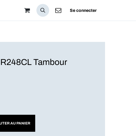
pos
Se connecter
R248CL Tambour
UTER AU PANIER