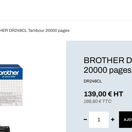
Produits
Forfait
Blog
A Pro
ER DR248CL Tambour 20000 pages
BROTHER D
20000 pages
DR248CL
139,00
€ HT
166,80
€ TTC
AJO