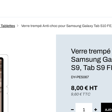
Produits
Forfait
Blog
A Pro
 Tablettes
Verre trempé Anti-choc pour Samsung Galaxy Tab S10 FE,
Verre trempé
Samsung Gal
S9, Tab S9 
DY-PE5067
8,00
€ HT
9,60
€ TTC
AJO