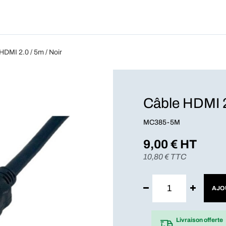
Produits
Forfait
Blog
A Pro
HDMI 2.0 / 5m / Noir
Câble HDMI 2
MC385-5M
9,00
€ HT
10,80
€ TTC
AJO
Livraison offerte