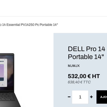
Produits
Forfait
Blog
A Pro
 14 Essential PV14250 Pc Portable 14"
DELL Pro 14
Portable 14"
MJMJX
532,00
€ HT
638,40
€ TTC
AJO