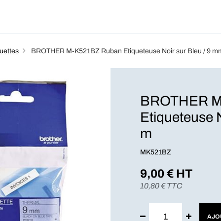
Produits
Forfait
Blog
A Pro
uettes
BROTHER M-K521BZ Ruban Etiqueteuse Noir sur Bleu / 9 mm
BROTHER M
Etiqueteuse N
m
MK521BZ
9,00
€ HT
10,80
€ TTC
AJO