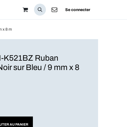
pos
Se connecter
 x 8 m
-K521BZ Ruban
oir sur Bleu / 9 mm x 8
UTER AU PANIER