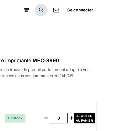
pos
Se connecter
tre imprimante
MFC-8890
.
in de trouver le produit parfaitement adapté à vos
our recevoir vos consommables en 24h/48h.
AJOUTER
En stock
AU PANIER