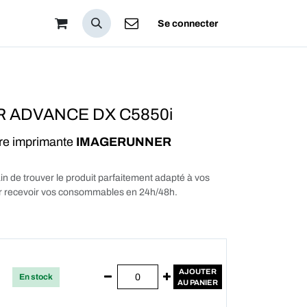
pos
Se connecter
 ADVANCE DX C5850i
tre imprimante
IMAGERUNNER
in de trouver le produit parfaitement adapté à vos
our recevoir vos consommables en 24h/48h.
AJOUTER
En stock
AU PANIER