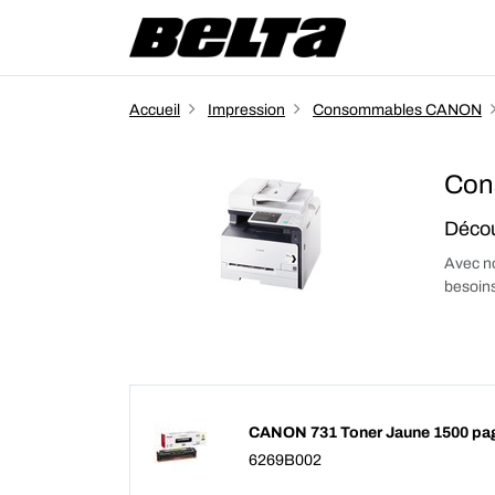
Accueil
Impression
Consommables CANON
Con
Décou
Avec no
besoins
CANON 731 Toner Jaune 1500 pa
6269B002