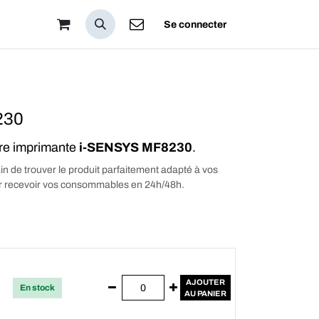
pos
Se connecter
230
tre imprimante
i-SENSYS MF8230
.
in de trouver le produit parfaitement adapté à vos
our recevoir vos consommables en 24h/48h.
AJOUTER
En stock
AU PANIER