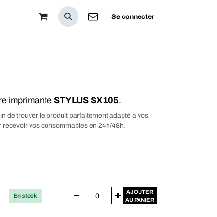
pos
Se connecter
tre imprimante
STYLUS SX105
.
in de trouver le produit parfaitement adapté à vos
our recevoir vos consommables en 24h/48h.
AJOUTER
En stock
AU PANIER