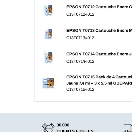
EPSON T0712 Cartouche Encre 
C13T07124012
EPSON T0713 Cartouche Encre 
C13T07134012
EPSON T0714 Cartouche Encre J
C13T07144012
EPSON T0715 Pack de 4 Cartouc
Jaune 7,4 ml + 3 x 5,5 ml GUEPAR
C13T07154012
30 000
CLIENTS FIDÈLES