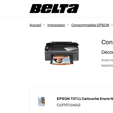
Accueil
Impression
Consommables EPSON
Con
Décou
Avec no
besoins
EPSON T0711 Cartouche Encre N
C13T07114012