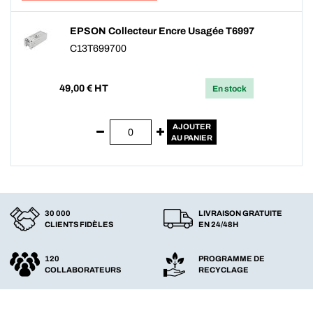
EPSON Collecteur Encre Usagée T6997
C13T699700
49,00
€ HT
En stock
AJOUTER
AU PANIER
30 000
LIVRAISON GRATUITE
CLIENTS FIDÈLES
EN 24/48H
120
PROGRAMME DE
COLLABORATEURS
RECYCLAGE