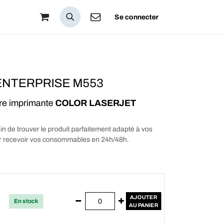
pos
Se connecter
ENTERPRISE M553
tre imprimante
COLOR LASERJET
in de trouver le produit parfaitement adapté à vos
our recevoir vos consommables en 24h/48h.
AJOUTER
En stock
AU PANIER