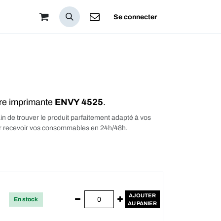
pos
Se connecter
tre imprimante
ENVY 4525
.
in de trouver le produit parfaitement adapté à vos
our recevoir vos consommables en 24h/48h.
AJOUTER
En stock
AU PANIER