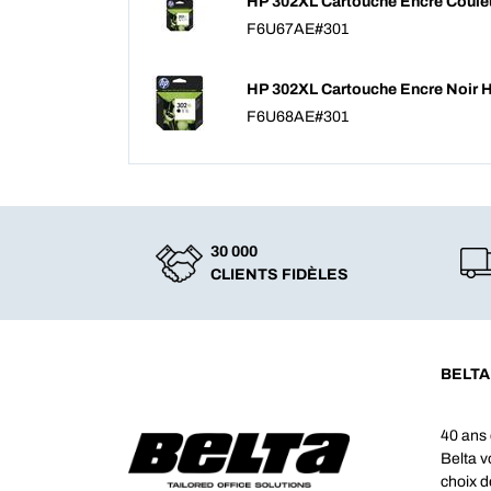
HP 302XL Cartouche Encre Coule
F6U67AE#301
HP 302XL Cartouche Encre Noir 
F6U68AE#301
30 000
CLIENTS FIDÈLES
BELTA
40 ans 
Belta 
choix d