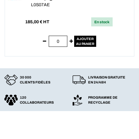
L0S07AE
185,00
€ HT
En stock
AJOUTER
AU PANIER
30 000
LIVRAISON GRATUITE
CLIENTS FIDÈLES
EN 24/48H
120
PROGRAMME DE
COLLABORATEURS
RECYCLAGE