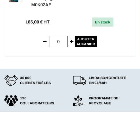
M0K02AE
165,00
€ HT
En stock
AJOUTER
AU PANIER
30 000
LIVRAISON GRATUITE
CLIENTS FIDÈLES
EN 24/48H
120
PROGRAMME DE
COLLABORATEURS
RECYCLAGE