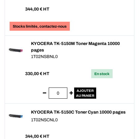
344,00
€ HT
Stocks limités, contactez-nous
KYOCERA TK-5150M Toner Magenta 10000
pages
1T02NSBNL0
330,00
€ HT
En stock
AJOUTER
AU PANIER
KYOCERA TK-5150C Toner Cyan 10000 pages
1T02NSCNL0
344,00
€ HT