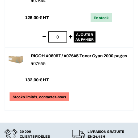
407644
125,00
€ HT
En stock
AJOUTER
AU PANIER
RICOH 406097 / 407645 Toner Cyan 2000 pages
407645
132,00
€ HT
Stocks limités, contactez-nous
30 000
LIVRAISON GRATUITE
CLIENTS FIDÈLES
EN 24/48H