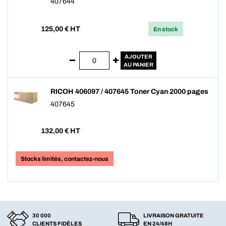
407644
125,00
€ HT
En stock
AJOUTER
AU PANIER
RICOH 406097 / 407645 Toner Cyan 2000 pages
407645
132,00
€ HT
Stocks limités, contactez-nous
30 000
LIVRAISON GRATUITE
CLIENTS FIDÈLES
EN 24/48H