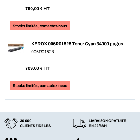
760,00
€ HT
Stocks limités, contactez-nous
XEROX 006R01528 Toner Cyan 34000 pages
006R01528
769,00
€ HT
Stocks limités, contactez-nous
30 000
LIVRAISON GRATUITE
CLIENTS FIDÈLES
EN 24/48H