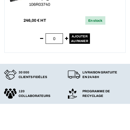
106R03740
246,00
€ HT
En stock
AJOUTER
AU PANIER
30 000
LIVRAISON GRATUITE
CLIENTS FIDÈLES
EN 24/48H
120
PROGRAMME DE
COLLABORATEURS
RECYCLAGE