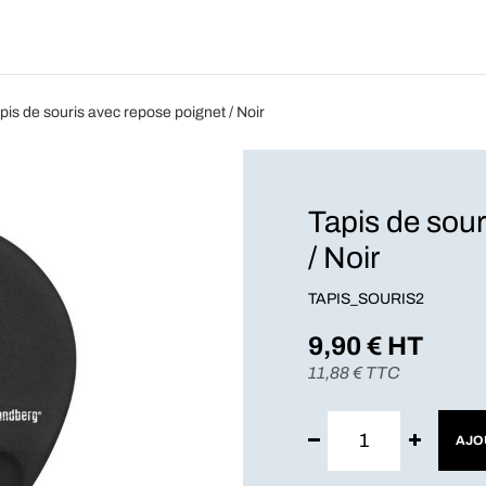
Produits
Forfait
Blog
A Pro
pis de souris avec repose poignet / Noir
Tapis de sour
/ Noir
TAPIS_SOURIS2
9,90
€ HT
11,88
€ TTC
AJO