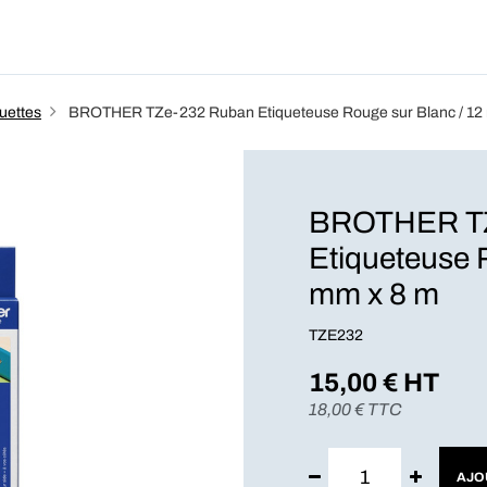
Produits
Forfait
Blog
A Pro
uettes
BROTHER TZe-232 Ruban Etiqueteuse Rouge sur Blanc / 12
BROTHER TZ
Etiqueteuse 
mm x 8 m
TZE232
15,00
€ HT
18,00
€ TTC
AJO